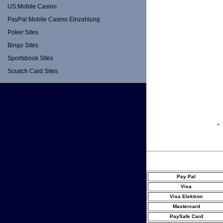
US Mobile Casino
PayPal Mobile Casino Einzahlung
Poker Sites
Bingo Sites
Sportsbook Sites
Scratch Card Sites
-
Pay Pal
Visa
Visa Elektron
Mastercard
PaySafe Card