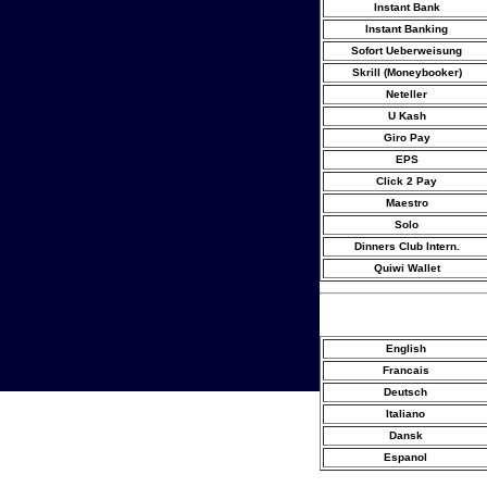
Instant Bank
Instant Banking
Sofort Ueberweisung
Skrill (Moneybooker)
Neteller
U Kash
Giro Pay
EPS
Click 2 Pay
Maestro
Solo
Dinners Club Intern.
Quiwi Wallet
English
Francais
Deutsch
Italiano
Dansk
Espanol