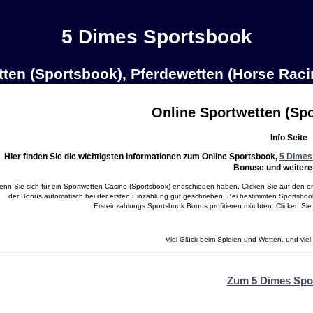
5 Dimes Sportsbook
tten (Sportsbook), Pferdewetten (Horse Rac
Online Sportwetten (Sp
Info Seite
Hier finden Sie die wichtigsten Informationen zum Online Sportsbook,
5 Dimes
Bonuse und weitere 
nn Sie sich für ein Sportwetten Casino (Sportsbook) endschieden haben, Clicken Sie auf den e
der Bonus automatisch bei der ersten Einzahlung gut geschrieben. Bei bestimmten Sportsboo
Ersteinzahlungs Sportsbook Bonus profitieren möchten. Clicken S
Viel Glück beim Spielen und Wetten, und viel
Zum 5 Dimes Spo