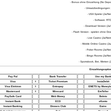
- Bonus ohne Einzahlung (No Deposi
- Umsatzbedingungen:
- USA Spieler (Ja/Nei
- Software: RT
- Download Version (Ja/
- Flash Version - spielen ohne Dow
- Live Casino (Ja/Nein
- Mobile Online Casino (Ja
- Poker Rooms (Ja/Nei
- Bingo Rooms (Ja/Nei
- Sportsbook, Bet, Wetten (J
Einzahlungsoptio
Pay Pal
Bank Transfer
Use my Ban
Visa
X
Ticket Premium
InstaDebit
Visa Elektron
X
Entropay
ENETS by Moneyb
Mastercard
X
Wirecard
EmTeller
PaySafe Card
Web Money
Boleto
Instant Bank
ECO
eKonto
Instant Banking
Dinners Club
Ewire