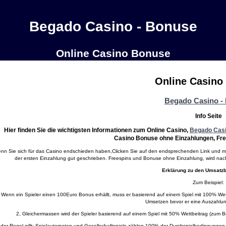
Begado Casino -
Bonuse
Online Casino Bonuse
Online Casino
Begado Casino -
Info Seite
Hier finden Sie die wichtigsten Informationen zum Online Casino,
Begado Cas
Casino Bonuse ohne Einzahlungen, Free
nn Sie sich für das Casino endschieden haben,Clicken Sie auf den endsprechenden Link und mel
der ersten Einzahlung gut geschrieben. Freespins und Bonuse ohne Einzahlung, wird nach d
Erklärung zu den Umsatz
Zum Beispiel:
 Wenn ein Spieler einen 100Euro Bonus erhällt, muss er basierend auf einem Spiel mit 100% Wet
Umsetzen bevor er eine Auszahlu
2, Gleichermassen wird der Spieler basierend auf einem Spiel mit 50% Wettbeitrag (zum 
 der Regel gillt: Spielautomaten und Gesellschaftspiele zählen 100% der Durchspielbedingunge