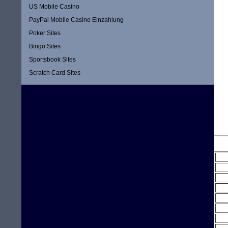
US Mobile Casino
PayPal Mobile Casino Einzahlung
Poker Sites
Bingo Sites
Sportsbook Sites
Scratch Card Sites