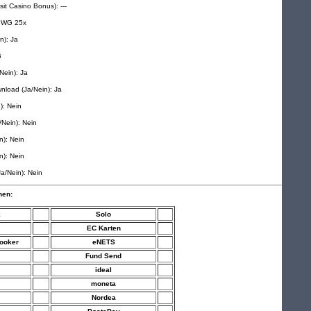
t Casino Bonus): ---
 WG 25x
n): Ja
G
Nein): Ja
nload (Ja/Nein): Ja
): Nein
/Nein): Nein
n): Nein
n): Nein
a/Nein): Nein
nen:
k
Solo
EC Karten
ooker
eNETS
Fund Send
ideal
moneta
Nordea