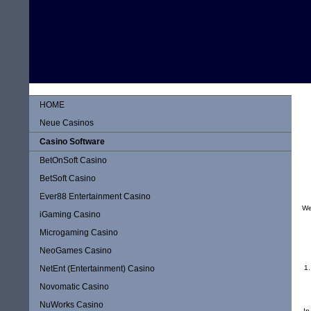
HOME
Neue Casinos
Casino Software
BetOnSoft Casino
BetSoft Casino
Ever88 Entertainment Casino
We
iGaming Casino
Microgaming Casino
NeoGames Casino
NetEnt (Entertainment) Casino
1.
Novomatic Casino
NuWorks Casino
In