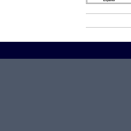
Espanol