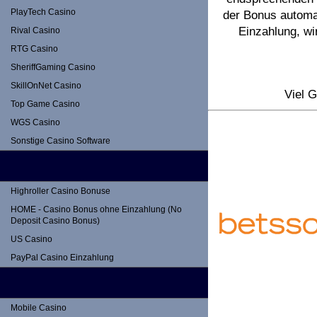
PlayTech Casino
der Bonus automa
Einzahlung, wi
Rival Casino
RTG Casino
SheriffGaming Casino
SkillOnNet Casino
Viel G
Top Game Casino
WGS Casino
Sonstige Casino Software
Highroller Casino Bonuse
HOME - Casino Bonus ohne Einzahlung (No
Deposit Casino Bonus)
US Casino
PayPal Casino Einzahlung
Mobile Casino